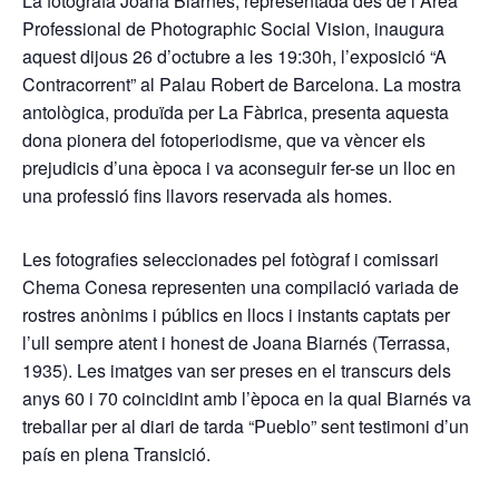
La fotògrafa Joana Biarnés, representada des de l’Àrea
Professional de Photographic Social Vision, inaugura
aquest dijous 26 d’octubre a les 19:30h, l’exposició “A
Contracorrent” al Palau Robert de Barcelona. La mostra
antològica, produïda per La Fàbrica, presenta aquesta
dona pionera del fotoperiodisme, que va vèncer els
prejudicis d’una època i va aconseguir fer-se un lloc en
una professió fins llavors reservada als homes.
Les fotografies seleccionades pel fotògraf i comissari
Chema Conesa representen una compilació variada de
rostres anònims i públics en llocs i instants captats per
l’ull sempre atent i honest de Joana Biarnés (Terrassa,
1935). Les imatges van ser preses en el transcurs dels
anys 60 i 70 coincidint amb l’època en la qual Biarnés va
treballar per al diari de tarda “Pueblo” sent testimoni d’un
país en plena Transició.