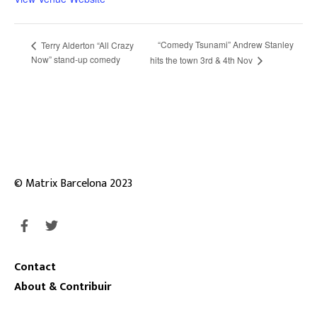
“Comedy Tsunami” Andrew Stanley
Terry Alderton “All Crazy
Now” stand-up comedy
hits the town 3rd & 4th Nov
© Matrix Barcelona 2023
Contact
About & Contribuir